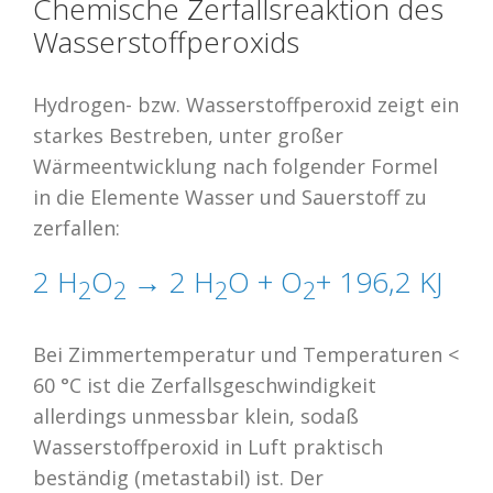
Chemische Zerfallsreaktion des
Wasserstoffperoxids
Hydrogen- bzw. Wasserstoffperoxid zeigt ein
starkes Bestreben, unter großer
Wärmeentwicklung nach folgender Formel
in die Elemente Wasser und Sauerstoff zu
zerfallen:
2 H
O
→ 2 H
O + O
+ 196,2 KJ
2
2
2
2
Bei Zimmertemperatur und Temperaturen <
60 °C ist die Zerfallsgeschwindigkeit
allerdings unmessbar klein, sodaß
Wasserstoffperoxid in Luft praktisch
beständig (metastabil) ist. Der