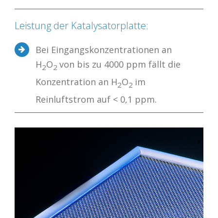
Leistung der Katalysatorplatte:
Bei Eingangskonzentrationen an
H
O
von bis zu 4000 ppm fällt die
2
2
Konzentration an H
O
im
2
2
Reinluftstrom auf < 0,1 ppm.